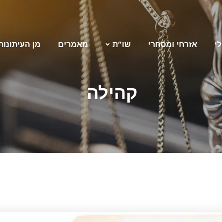
לי
אזרחי ומסחרי
שו”ת
מאמרים
מן העיתונות
קהילה