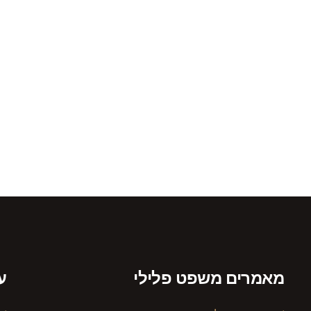
מעטפת משפטית הוליסטית
לעסקים (One-Stop-Shop)
מאמרים משפט פלילי
ע