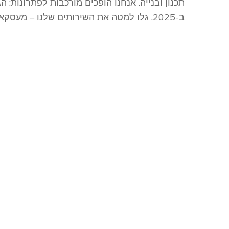
תכנון ובנייה. אנחנו הופכים מורכבות לפתרונות: 
ב-2025. גלו למטה את השירותים שלנו – מעסקאות נדל”ן ועד ייעוץ לחברות.