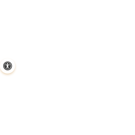
ליטיגציה (הִתְדַּיְּנוּת) אזרחית
ומסחרית