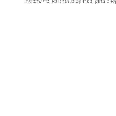
יאים בחוק ובפרויקטים, אנחנו כאן כדי שתצליחו
מערך גבייה משפטית והוצאה
לפועל