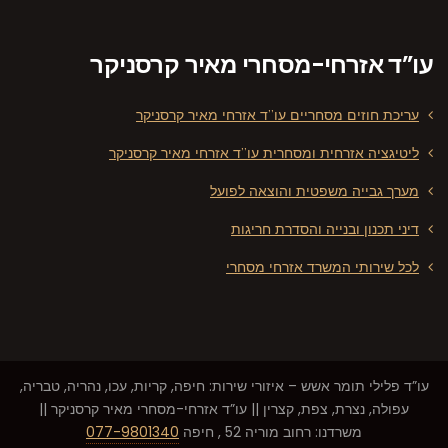
עו”ד אזרחי-מסחרי מאיר קרסניקר
עריכת חוזים מסחריים עו”ד אזרחי מאיר קרסניקר
ליטיגציה אזרחית ומסחרית עו”ד אזרחי מאיר קרסניקר
מערך גבייה משפטית והוצאה לפועל
דיני תכנון ובנייה והסדרת חריגות
לכל שירותי המשרד אזרחי מסחרי
עו”ד פלילי תומר אשש – איזורי שירות: חיפה, קריות, עכו, נהריה, טבריה,
עפולה, נצרת, צפת, קצרין || עו”ד אזרחי-מסחרי מאיר קרסניקר ||
משרדנו: רחוב מוריה 52 , חיפה
077-9801340